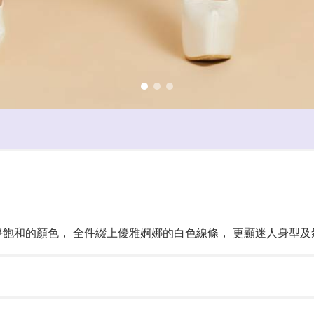
純淨飽和的顏色， 全件綴上優雅婀娜的白色線條， 更顯迷人身型及