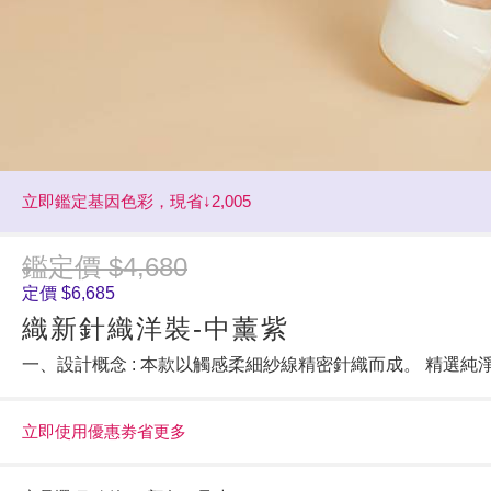
立即鑑定基因色彩，現省↓2,005
鑑定價 $4,680
定價 $6,685
織新針織洋裝-中薰紫
一、設計概念 : 本款以觸感柔細紗線精密針織而成。 精選
立即使用優惠劵省更多