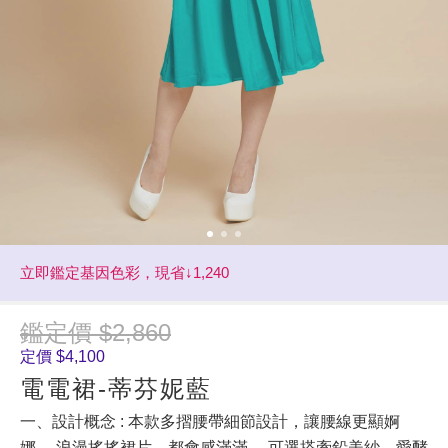
立即鑑定基因色彩，現省↓1,240
鑑定價 $2,860
定價 $4,100
電電裙-蒂芬妮藍
一、設計概念 : 本款多摺腰帶細節設計，讓腰線更顯婀
娜， 浪漫搖搖裙片，都會感滿滿， 可選搭牽鉛美紗、愛酵