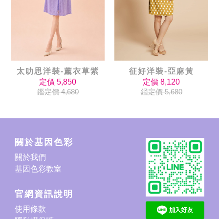
征好洋裝-亞麻黃
太叻思洋裝-薰衣草紫
定價 8,120
定價 5,850
鑑定價 5,680
鑑定價 4,680
關於基因色彩
關於我們
基因色彩教室
官網資訊說明
使用條款