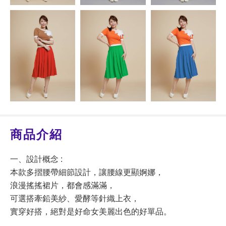
商品介紹
一、設計概念 :
本款多摺腰帶細節設計，讓腰線更顯婀娜，
浪漫搖搖裙片，都會感滿滿，
可選搭牽鉛美紗、愛酵等針織上衣，
實穿好搭，絕對是好命女美麗出色的好單品。