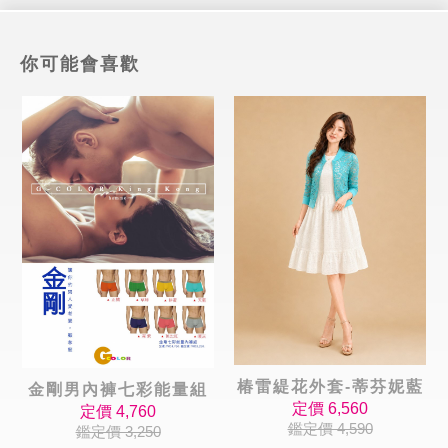
你可能會喜歡
椿雷緹花外套-蒂芬妮藍
金剛男內褲七彩能量組
定價 6,560
定價 4,760
鑑定價 4,590
鑑定價 3,250